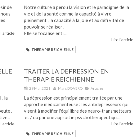
ésir de
Notre culture a perdu la vision et le paradigme de la
e nous
vie et de la santé comme la capacité à vivre
des
pleinement , la capacité à la joie et au défi vital de
pouvoir se réaliser .
 l'article
Elle se focalise enti...
Lire l'article
THERAPIE REICHIENNE
ELLE
TRAITER LA DEPRESSION EN
THERAPIE REICHIENNE
29 Mar 2021
Marc DOVERO
Articles
, la
La dépression est principalement traitée par une
approche médicamenteuse : les antidépresseurs qui
peute .
visent à modifier l'équilibre des neuro-transmetteurs
ive...
et / ou par une approche psychothérapeutiqu...
 l'article
Lire l'article
THERAPIE REICHIENNE