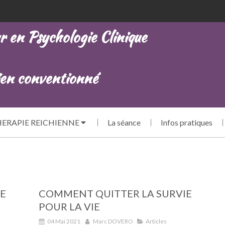
n Psychologie Clinique
n conventionné
ERAPIE REICHIENNE
La séance
Infos pratiques
E
COMMENT QUITTER LA SURVIE
POUR LA VIE
04 Mai 2021
Marc DOVERO
Articles