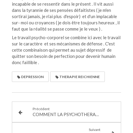
incapable de se ressentir dans le présent . Il vit aussi
dans la tyrannie de ses pensées défaitistes ( je m'en
sortirai jamais, je n'ai plus d'espoir) et d'un implacable
sur- moi ou croyances ( je dois être toujours heureux , il
faut que la réalité se passe comme je le veux ) .
Le travail psycho-corporel se combine ici avec le travail
sur le caractère et ses mécanismes de défense . C'est
cette combinaison qui permet au sujet dépressif de
quitter son besoin de perfection pour devenir humain
donc faillible .
DEPRESSION
THERAPIE REICHIENNE
Précédent
COMMENT LA PSYCHOTHERAPIE CORPORELLE VOUS AIDE A DEVENIR VIVANT
Suivant